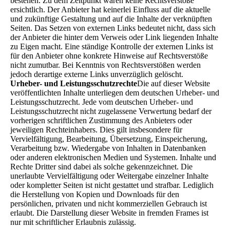
bestehen. Zu dem Zeitpunkt waren keine Rechtsverstöße
ersichtlich. Der Anbieter hat keinerlei Einfluss auf die aktuelle
und zukünftige Gestaltung und auf die Inhalte der verknüpften
Seiten. Das Setzen von externen Links bedeutet nicht, dass sich
der Anbieter die hinter dem Verweis oder Link liegenden Inhalte
zu Eigen macht. Eine ständige Kontrolle der externen Links ist
für den Anbieter ohne konkrete Hinweise auf Rechtsverstöße
nicht zumutbar. Bei Kenntnis von Rechtsverstößen werden
jedoch derartige externe Links unverzüglich gelöscht.
Urheber- und Leistungsschutzrechte
Die auf dieser Website
veröffentlichten Inhalte unterliegen dem deutschen Urheber- und
Leistungsschutzrecht. Jede vom deutschen Urheber- und
Leistungsschutzrecht nicht zugelassene Verwertung bedarf der
vorherigen schriftlichen Zustimmung des Anbieters oder
jeweiligen Rechteinhabers. Dies gilt insbesondere für
Vervielfältigung, Bearbeitung, Übersetzung, Einspeicherung,
Verarbeitung bzw. Wiedergabe von Inhalten in Datenbanken
oder anderen elektronischen Medien und Systemen. Inhalte und
Rechte Dritter sind dabei als solche gekennzeichnet. Die
unerlaubte Vervielfältigung oder Weitergabe einzelner Inhalte
oder kompletter Seiten ist nicht gestattet und strafbar. Lediglich
die Herstellung von Kopien und Downloads für den
persönlichen, privaten und nicht kommerziellen Gebrauch ist
erlaubt. Die Darstellung dieser Website in fremden Frames ist
nur mit schriftlicher Erlaubnis zulässig.