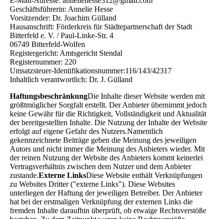
E-Mail-Adresse: anneliehesse312@gmail.com
Geschäftsführerin: Annelie Hesse
Vorsitzender: Dr. Joachim Gülland
Hausanschrift: Förderkreis für Städtepartnerschaft der Stadt
Bitterfeld e. V. / Paul-Linke-Str. 4
06749 Bitterfeld-Wolfen
Registergericht: Amtsgericht Stendal
Registernummer: 220
Umsatzsteuer-Identifikationsnummer:116/143/42317
Inhaltlich verantwortlich: Dr. J. Gülland
Haftungsbeschränkung
Die Inhalte dieser Website werden mit
größtmöglicher Sorgfalt erstellt. Der Anbieter übernimmt jedoch
keine Gewähr für die Richtigkeit, Vollständigkeit und Aktualität
der bereitgestellten Inhalte. Die Nutzung der Inhalte der Website
erfolgt auf eigene Gefahr des Nutzers.Namentlich
gekennzeichnete Beiträge geben die Meinung des jeweiligen
Autors und nicht immer die Meinung des Anbieters wieder. Mit
der reinen Nutzung der Website des Anbieters kommt keinerlei
Vertragsverhältnis zwischen dem Nutzer und dem Anbieter
zustande.
Externe Links
Diese Website enthält Verknüpfungen
zu Websites Dritter ("externe Links"). Diese Websites
unterliegen der Haftung der jeweiligen Betreiber. Der Anbieter
hat bei der erstmaligen Verknüpfung der externen Links die
fremden Inhalte daraufhin überprüft, ob etwaige Rechtsverstöße